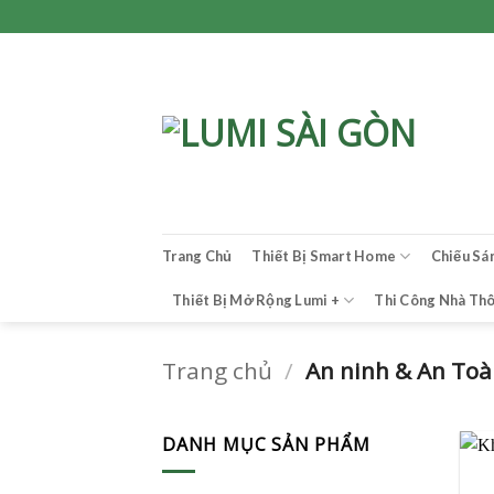
Bỏ
qua
nội
dung
Trang Chủ
Thiết Bị Smart Home
Chiếu Sá
Thiết Bị Mở Rộng Lumi +
Thi Công Nhà Th
Trang chủ
/
An ninh & An To
DANH MỤC SẢN PHẨM