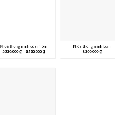
đ
p
b
+
Khoá thông minh của nhôm
Khóa thông minh Lumi
Khoảng
5.830.000
₫
–
6.160.000
₫
8.360.000
₫
giá:
từ
5.830.000 ₫
đến
6.160.000 ₫