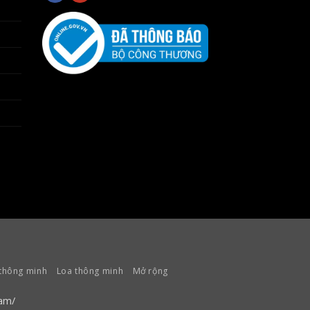
thông minh
Loa thông minh
Mở rộng
am/