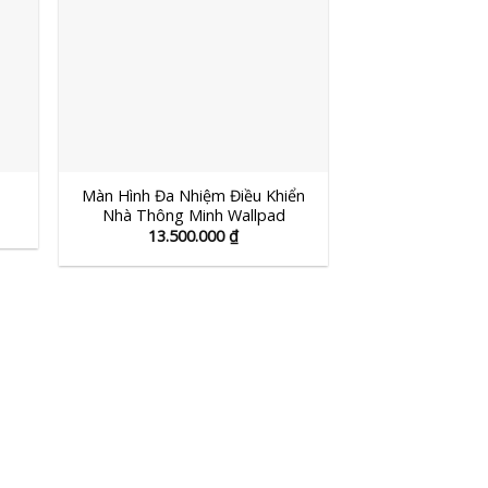
ộ
hổ
iến
+
Màn Hình Đa Nhiệm Điều Khiển
Nhà Thông Minh Wallpad
13.500.000
₫