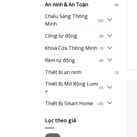
An ninh & An Toàn
(4)
Chiếu Sáng Thông
(32)
Minh
Cổng tự động
(8)
+
Khoá Cửa Thông Minh
(2)
Rèm tự động
(4)
Thiết bị an ninh
(2)
Thiết Bị Mở Rộng Lumi
(7)
+
Thiết Bị Smart Home
(25)
Lọc theo giá
Giá
Giá