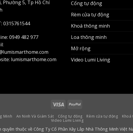
i, Phường 5, Tp Hồ Chí
Cổng tự động
h
Rèm cửa tự động
: 0315761544
Khoá thông minh
ine: 0949 482 977
Loa thông minh
l:
Mở rộng
t@lumismarthome.com
site: lumismarthome.com
Video Lumi Living
Visa
PayPal
g Minh
An Ninh Và Giám Sát
Cổng tự động
Rèm cửa tự động
Khoá 
Video Lumi Living
n quyền thuộc về Công Ty Cổ Phần Xây Lắp Nhà Thông Minh Việt N