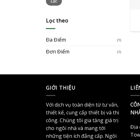
Lọc
tối
tối
+
thiểu
đa
Lọc theo
Đa Điểm
(1)
Đơn Điểm
(1)
GIỚI THIỆU
LIÊ
Với dịch vụ toàn diện từ tư vấn,
CÔN
thiết kế, cung cấp thiết bị và thi
NHÀ
công. Chúng tôi gia tăng giá trị
Địa
cho ngôi nhà và mang tới
Tow
những tiện ích đẳng cấp. Ngôi