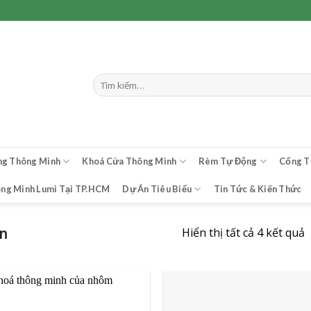
Tìm
kiếm:
ng Thông Minh
Khoá Cửa Thông Minh
Rèm Tự Động
Cổng T
ông Minh Lumi Tại TP.HCM
Dự Án Tiêu Biểu
Tin Tức & Kiến Thức
àn
Hiển thị tất cả 4 kết quả
s
x
t