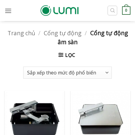
Bỏ
qua
0
nội
dung
Trang chủ
/
Cổng tự động
/
Cổng tự động
âm sàn
LỌC