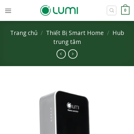
Bỏ
qua
0
nội
dung
Trang chủ
/
Thiết Bị Smart Home
/
Hub
trung tâm