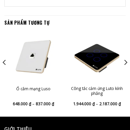
SẢN PHẨM TƯƠNG TỰ
Công tắc cảm ứng Luto kính
Ổ cắm mạng Luso
phẳng
Khoảng
Khoả
648.000
₫
–
837.000
₫
1.944.000
₫
–
2.187.000
₫
giá:
giá:
từ
từ
648.000 ₫
1.94
đến
đến
837.000 ₫
2.18
GIỚI THIỆU