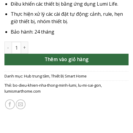
Điều khiển các thiết bị bằng ứng dụng Lumi Life.
Thực hiện xử lý các cài đặt tự động: cảnh, rule, hẹn
giờ thiết bị, nhóm thiết bị.
Bảo hành: 24 tháng
Bộ điều khiển trung tâm (Hỗ trợ Lumi Smart Lighting) số lượng
Thêm vào giỏ hàng
Danh mục:
Hub trung tâm
,
Thiết Bị Smart Home
Thẻ:
bo-dieu-khien-nha-thong-minh-lumi
,
lu-mi-sai-gon
,
lumismarthome.com